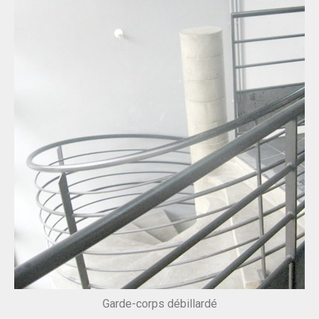
Garde-corps débillardé